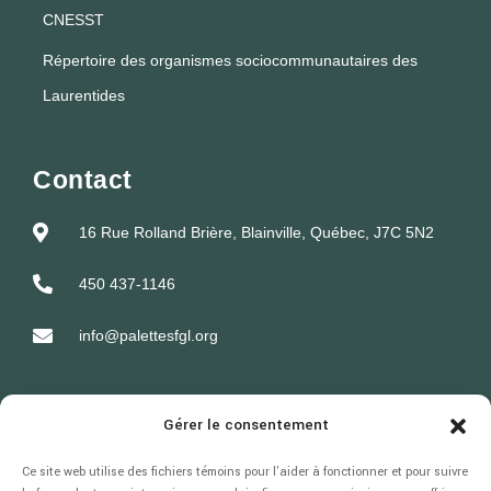
CNESST
Répertoire des organismes sociocommunautaires des
Laurentides
Contact
16 Rue Rolland Brière, Blainville, Québec, J7C 5N2
450 437-1146
info@palettesfgl.org
Gérer le consentement
Heures d'ouverture
Ce site web utilise des fichiers témoins pour l'aider à fonctionner et pour suivre